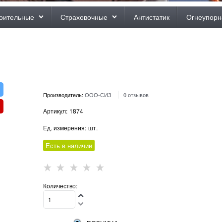
оительные
Страховочные
Антистатик
Огнеупорн
Производитель:
ООО-СИЗ
0 отзывов
Артикул:
1874
Ед. измерения:
шт.
Есть в наличии
Количество: