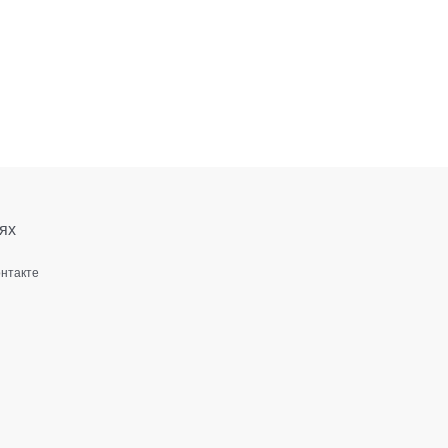
ях
онтакте