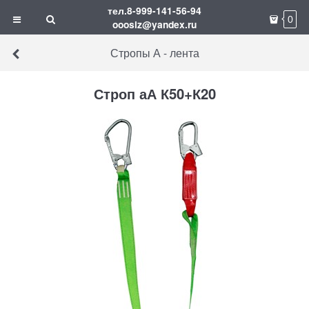
тел.8-999-141-56-94
0
ooosiz@yandex.ru
Стропы А - лента
Строп аА К50+К20