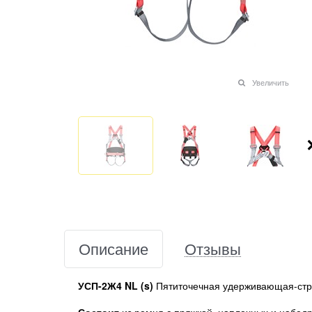
Увеличить
Описание
Отзывы
УСП-2Ж4 NL (s)
Пятиточечная удерживающая-стра
Состоит
из ремня с пряжкой, наплечных и набедр