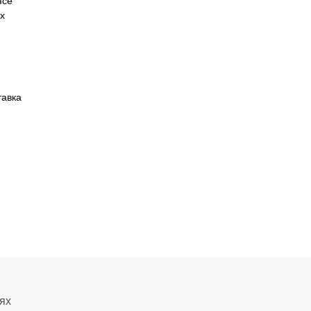
х
тавка
ях