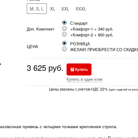
M, S, L
XL
XXL
XXXL
Стандарт
Доп. Комплект
+Комфорт-1 + 340 руб.
+Комфорт-2 + 600 руб.
РОЗНИЦА
ЦЕНА
ЖЕЛАЮ ПРИОБРЕСТИ СО СКИДК
3 625
руб.
Купить
Купить в один клик
Цены указаны с учетом НДС 22%
(ц
вет изделий не рег
ховочная привязь с четырмя точками крепления стропа.
енных лямок с разъёмными пряжками, кушака, двух D-колец на по