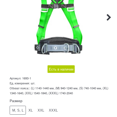
Есть в наличии
Артикул:
1693-1
Ед. измерения:
шт.
Обхват пояса::
(L) 1140-1440 мм, (M) 940-1240 мм, (S) 740-1040 мм, (XL)
1340-1640, (XXL) 1540-1840, (XXXL) 1740-2040
Размер
M, S, L
XL
XXL
XXXL