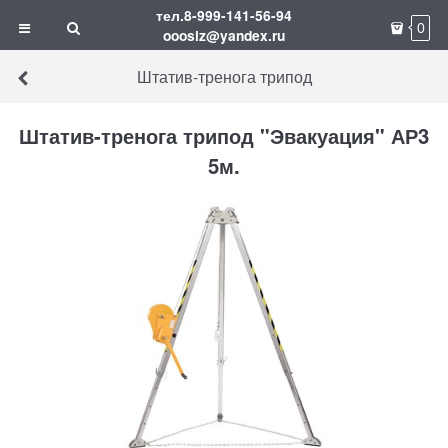
тел.8-999-141-56-94
0
ooosiz@yandex.ru
Штатив-тренога трипод
Штатив-тренога трипод "Эвакуация" АР3
5м.